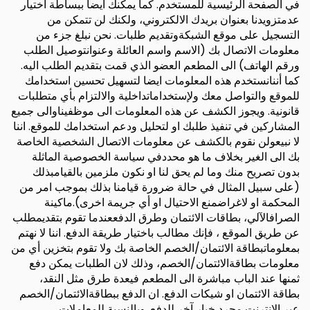
في الصفحة الرئيسية للمستخدم. كما يمكنك ايضا ببساطة اختيار
عدمتزويدنا بعنوان بريدك الالكتروني، ولكنك لن تتمكن من
التسجيل على موقع الشبكةوتقديم طلبات. نحن نبلغ جزء من
معلومات الاتصال بك (الاسم واسم العائلة وعنوانتوصيل الطلب
ورقم الهاتف) الى المطعم العضو الذي قمت بتقديم الطلب اليه.
كما أننانستخدم هذه المعلومات ايضا لتسهيل تحسين استخدامك
للموقع والتواصل معك ولإستخداماتداخلية والالتزام بأي متطلبات
قانونية. ويجوز الكشف عن هذه المعلومات الى موظفيناوالى جميع
المشاركين في تنفيذ طلبك او لتحليل ودعم استخدامك للموقع. اننا
لا نبيعولن نقوم بالكشف عن معلومات الاتصال الشخصية الخاصة
بك الى الغير بخلاف ما هو محددفي سياسة الخصوصية الماثلة
بدون تصريح منك وما لم يحق لنا او نكون ملزمين بالقيامبذلك
(على سبيل المثال في حالة ضرورة قيامنا بذلك بموجب امر من
المحكمة او لاغراضمنع الاحتيال او أي جريمة اخرى).ماكينة
الصرافالآلي، بطاقات الائتمان وطرق الدفععندما تقوم بتقديمطلب
عن طريق الموقع ، فإنك مطالب باختيار طريقة الدفع. اننا لا نهتم
بمعلوماتبطاقة الائتمان/الخصم الخاصة بك ولا تقوم بتخزين أي من
معلومات بطاقةالائتمان/الخصم، وذلك لان الطلبات يمكن دفع
ثمنها عند الباب مباشرة الى المطعم فيعدة طرق مثل النقد،
بطاقة الائتمان او شيكات الدفع. ان الدفع ببطاقةالائتمان/الخصم
عبر الانترنت مجرد خيار آخر للدفع. وبالنسبة للمعاملات