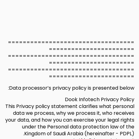
==================================
=======================
==================================
=======================
==================================
=======================
Data processor’s privacy policy is presented below:
Dook Infotech Privacy Policy
This Privacy policy statement clarifies what personal
data we process, why we process it, who receives
your data, and how you can exercise your legal rights
under the Personal data protection law of the
Kingdom of Saudi Arabia (hereinafter - PDPL).