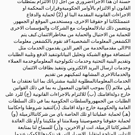
حسنة ان هذا الاجراءضروري من اجل (1) الالتزام بمتطلبات
القانون او الالتزام بالأوامر الحكوميةوقرارات المحكمة او
الاجراءات القانونية المقدمة الينا او (2) لحماية والدفاع
عنممتلكاتنا او حقوقنا الاخرى، ومستخدمي الموقع او الجمهور.
ويتضمن ذلك تبادلالمعلومات مع الشركات والمؤسسات الاخرى
للحماية من الاحتيال والحماية من مخاطرالائتمان.كيف يتم
الكشفعن المعلومات الشخصية؟قد نقوم بالكشفعن معلومات
PII:الى مقدميالخدمة من الغير الذين يقدمون الخدمات مثل
استضافة موقع الشبكة وتحليل البياناتوتنفيذ الدفع وتلبية الطلبات
وتقديم البنية التحتية وخدمات تكنولوجية المعلوماتوخدمة العملاء
وخدمات ارسال البريد الالكتروني وتنفيذ بطاقات الائتمان
والخدماتالاخرى المشابهة لتمكينهم من تقديم
الخدمات.المعلوماتالمطلوبة لتلبية مشترياتك بما اننا نعتقدان ما
يلي ملائم (أ) بموجب القانون المعمول به بما في ذلك القوانين
خارج دولةاقامتك (ب) للالتزام بالاجراءات القانونية (ج) للرد على
الطلبات من الجمهوروالسلطات الحكومية بما في ذلك السلطات
العامة والحكومية خارج دولة اقامتك (د)لتنفيذ شروطنا واحكامنا
(هـ) لحماية عملياتنا او تلك الخاصة باي من شركاتناالزميلة (و)
لحماية حقوقنا وخصوصيتنا وسلامتنا او ملكيتنا و/أو تلك العائدة
الىشركاتنا الزميلة، انت او الاخرين، و(ز) للسماح لنا بمتابعة
التدابير المتاحة اوتقليل الاضرار التي قد نتكبدها.الكوكيزعندما