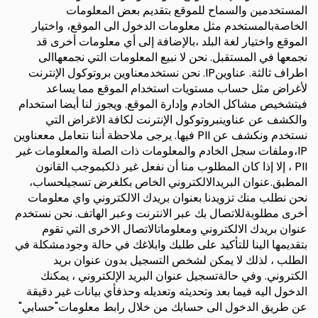
المستخدمين والسماح للموقع بتقديم بعض المعلومات
الخاصةبالمستخدم مثل معلومات الدخول الى الموقع، واختيار
الموقع واختيار لغة البلد ،بالإضافة إلى أي معلومات أخرى قد
نجمعها في المستقبل. نحن لا نبيع المعلومات التي نجمعهاالى
اطراف ثالثة. عناوينIP. نحن نستخدمعناوين بروتوكول الإنترنت
لأغراض مثل حساب مستويات استخدام الموقع مما يساعد
فيتشخيص مشاكل الخادم وإدارة الموقع. ويجوز لنا أيضا استخدام
والكشف عن عناوينبروتوكول الإنترنت لكافة الاغراض التي
نستخدم ونكشف عن PII فيها. يرجى ملاحظة أننا نتعامل مععناوين
IP،وملفات سجل الخادم والمعلومات ذات الصلة والمعلومات غير
PII ، إلا إذا كان المطلوب منا أن نفعل غير ذلكبموجب القانون
المطبق.عنوان البريدالالكتروني الخاص بكلغرض تسجيلحساب،
نحن نطلب منك تزويدنا بعنوان بريدك الالكتروني واي معلومات
أخرى مطلوبةللاتصال بك عبر الانترنت وعبر الهاتف. نحن نستخدم
عنوان بريدك الالكتروني ومعلوماتالاتصال الاخرى التي تقوم
بتقديمها الينا للتأكيد على طلبك وابلاغك في حالة وجودمشكلة في
الطلب ، لذلك لا يمكن لشخص التسجيل بدون عنوان بريد
الكتروني. وفي حالةتسجيل عنوان البريد الإلكتروني ، يمكنك
الدخول اليه فيما بعد وتحديثه وتعديله وحذفأي بيانات غير دقيقة
عن طريق الدخول الى حسابك من خلال رابط معلومات"حسابي"