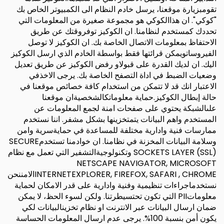
تقومبزيارة موقعنا، يرسل خادم النظام الى الكمبيوتر الخاص بك
"كوكي". ان هذاالكوكي هو مجموعة صغيرة من المعلومات التي
تحددك كمستخدم لنظامنا. ان الكوكيز توفروقتك عن طريق
الاحتفاظ بمعلومات الاتصال الخاصة بك. ان الكوكيز لا توصل
الفيروساتويمكن قرائتها فقط بواسطة الخادم الذي ارسل الكوكيز
اليك. ان لديك القدرة على قبولاو رفض الكوكيز عن طريق تعديل
وضعيات الضبط في اداة التصفح الخاصة بك. يرجى الاخذفي
الاعتبار انك قد لا تتمكن من استخدام كافة خصائص موقعنا في
حالة إبطال الكوكيز.حماية معلوماتكالشخصيةان موقعنا
علىالشبكة يحتوي على صفحات امنة لجمع المعلومات عن
المستخدم واهم البيانات يتمتخزينها بشكل مشفر. اننا نستخدم
ممارسات فنية وادارية مختلفة للمساعدة في حمايةسرية وامن
وسلامة البيانات المخزنة في نظامنا. ان خوادمنا تستخدمSECURE
SOCKETS LAYER (SSL) وتكنولوجيةالتشفير التي تعمل مع نظام
NETSCAPE NAVIGATOR, MICROSOFT
INTERNETEXPLORER, FIREFOX, SAFARI , CHROMEالامننحن
نستخدماجراءات تنظيمية وفنية وادارية على قدر الامكان لحماية
معلوماتPII التي تكون تحتسيطرتنا. ولكن لسوء الحظ، لا يمكن
ضمان ارسال البيانات عبر الانترنت او نظام تخزينالبيانات لكي
يكون أمن بنسبة 100%. يرجى عدم ارسال المعلومات الحساسة