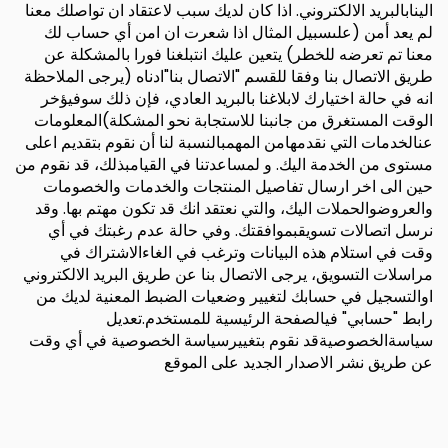
الينابالبريد الالكتروني. اذا كان لديك سبب لاعتقاد ان تواصلك معنا
لم يعد أمن (علىسبيل المثال اذا شعرت ان امن أي حساب لك
معنا تم تعرضه للخطر) يتعين عليك انتبلغنا فورا بالمشكلة عن
طريق الاتصال بنا وفقا للقسم "الاتصال بنا"ادناه (يرجى الملاحظة
انه في حالة اختيارك لابلاغنا بالبريد العادي، فإن ذلك سوفيؤخر
الوقت المستغرق من جانبنا للاستجابة نحو المشكلة)المعلومات
عنالخدمات التي نقدمهامن المهمبالنسبة لنا أن نقوم بتقديم اعلى
مستوى من الخدمة اليك. و لمساعدتنا في القيامبذلك، قد نقوم من
حين الى اخر ارسال تفاصيل المنتجات والخدمات والخصومات
والعروضوالحملات اليك، والتي نعتقد انك قد تكون مهتم بها. وقد
نرسل اتصالات تسويقبموافقتك. وفي حالة عدم رغبتك في أي
وقت في استلام هذه البيانات وترغب في الغاءالاشتراك في
مراسلات التسويق، يرجى الاتصال بنا عن طريق البريد الالكتروني
اوالتسجيل في حسابك لتغيير وضعيات الضبط المعنية لديك من
رابط "حسابي" فيالصفحة الرئيسية للمستخدم.تعديل
سياسةالخصوصيةقد نقوم بتغييرسياسة الخصوصية في أي وقت
عن طريق نشر الاصدار الجديد على الموقع