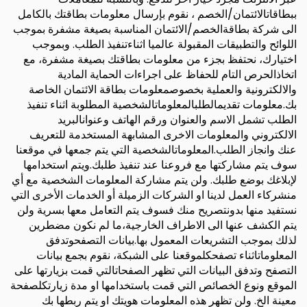
ببطاقاتالائتمان/الخصم ، نقوم بإرسال معلومات بطاقتك بالكامل
الى شركة بطاقةالخصم/الائتمان المناسبة بصيغة مشفرة بموجب
اللوائح والتطبيقات المقبولة عالميا اثناءتنفيذ الطلب. وبموجب
اختيارك، نحتفظ بجزء من معلومات بطاقتك بصيغة مشفرة، مع
اتخاذالحرص التام للحفاظ على اجراءات الحماية المادية
والالكترونية والعملية بخصوصمعلومات بطاقة الائتمان الخاصة
بك.معلومات تقديمالطلبالمعلوماتالشخصية المطلوبة اثناء تنفيذ
الطلب تشمل الاسم والعنوان ورقم الهاتف وعنوانالبريد
الالكتروني والمعلومات الاخرى المشابهة المستخدمة للتعريف
عنك وانجاز الطلب.المعلوماتالشخصية التي يتم جمعها في موقعنا
سوف يتم مشاركتها مع فروعنا عند تنفيذ طلبك.ويتم استخدامها
لإبلاغك بوضع طلبك. ولن يتم مشاركة المعلومات الشخصية مع أي
منشركاء العمل لدينا او الشركات الزميلة أو الخدمات الأخرى التي
نستفيد منها بدونتصريح منك فسوف يتم التعامل معها بسرية ولن
يتم الكشف عنها الى الاطراف الخارجية،ما لم نكون مضطرين
لذلك بموجب التشريعات المعمول بها.بيانات التصفحوتدفق
المعلوماتاثناء تصفحكلموقعنا على الشبكة، نقوم بجمع بيانات
التصفح وتدفق البيانات التي تظهر الصفحاتالتي قمت بزيارتها على
الموقع ونوع الخصائص التي قمت باستخدامها او مدة زيارتكلصفحة
معينة الخ. ولن تظهر هذه المعلومات هويتك او يتم ربطها بك