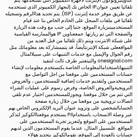
عناوينبروتوكول الإنترنت لأجهزة الكمبيوتر التي تستخدمها. يتم
تلقائيا تعيين عنوانIP الخاص بك إلىجهاز الكمبيوتر الذي تستخدمه
عن طريق موفر خدمة إنترنت (ISP). يتم تحديد هذاالرقم وتسجيله
تلقائيا في ملفات السجل على الخادم الخاص بنا عند قيام
المستخدمينبزيارة الموقع، جنبا إلى جنب مع وقت هذه الزيارة
والصفحة التي تم زيارتها. جمععناوين IP هوالممارسة القياسية
على شبكة الانترنت ويتم ذلك تلقائيا من قبل العديد من
المواقععلى شبكة الإنترنتأيضاً، قد يتممشاركة بعد معلوماتك مثل
رقم الجوال والإيميل مع خدمات التنبيهات على سبيلالمثال
onesignal.com والتيتعتبر طرف ثالث لتنفيذ
التنبيهاتاستخدامالمعلومات الخاصة بكنستخدم معلومات لإنشاء
حسابات المستخدمين على موقعنا من اجل التواصل مع
المستخدمين ولتقديم خدمات إضافية للمستخدمين ، والعروض
الترويجيةوالعروض الخاصة، وفرض رسوم على عمليات الشراء
التي تتم من خلال موقعنا. ويجوزللمستخدمين اختيار عدم تلقي
اتصالات ترويجية من موقعنا من خلال زيارة صفحة
الحسابالشخصي على وتزويد عنوان البريد الإلكتروني الخاص بهم
عبر وصلة الانسحاب. باستخدامPII يستخدم موقعناالكوكيز لتذكر
المستخدمين على الموقع ولتعزيز تجربة المستخدمين على
المواقع. علىسبيل المثال، عندما يقوم المستخدمون الذين لديهم
حسابات بالعودة إلى الموقع، تقومالكوكيز بتحديد هؤلاء