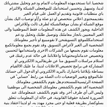
شخصيا. اننا نستخدمهذه المعلومات لاتمام ودعم وتحليل مشترياتك
لدينا، وتسهيل وتحسين استخدامك للموقععلى الشبكة والالتزام
باي متطلبات قانونية وتقديم او العمل على قيام الغير
بتقديممحتوى اعلاني متخصص او ذو صلة و/أو توصيات اليك بشأن
موقع الشبكة او بشأن موقعالشبكة لطرف ثالث وللاغراض
الداخلية. ويجوز الكشف عن هذه المعلومات فقط الىموظفينا والى
الغير المعنيين بانجاز معاملتك وتوصيل طلبك وتحليل ودعم
استخدامكللموقع .التسويقنحن لا نقومببيع او تأجير معلوماتك
الشخصية الى الغير لأغراض التسويق. وقد نقوم بجمع معلوماتكمع
معلومات نقوم بجمعها من الشركات الاخرى واستخدامها لتحسين
وتخصيص خدماتناومحتوياتنا واعلاناتنا. في حالة عدم رغبتك في
استلام مراسلات التسويق منا عن طريقالبريد الالكتروني او
المشاركة في برامج تخصيص الاعلانات لدينا، ما عليك الاالقيام
ببساطة بإبلاغنا باختيارك بالبريد الالكتروني او الدخول الى حسابك
علىالموقع وتغيير الوضعيات ذات الصلة من رابط "حسابي" في
الصفحة الرئيسيةللمستخدم.هل نقوم بالكشفعن معلوماتك
الشخصية؟قد نقوم بالكشفعن معلوماتك الشخصية الى موظفينا
وليس الى أي طرف آخر. وقد نقوم بالكشف عنمعلوماتك عند
الضرورة لحماية حقوقنا القانونية، في حالة ان المعلومات تتعلق
بسلوكضار بطريقة فعلية او حتى مجرد مهدد به، او لدينا اعتقاد بنية