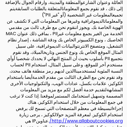
العائلة وعنوان الشارعوالمنطقة والمدينة، وارقام الجوال بالإضافة
إلى ذلك ، قد نقوم بجمع المعلوماتالمتعلقة بالطلبات السابقةيتم
تجميعالمعلومات غير الشخصية (أو "غير PII")
والمعلوماتالديموغرافية وغيرها من المعلومات التي لا تكشف عن
الهوية الخاصة بك. ويجوز اننقوم نحن مع طرف ثالث من مقدمي
الخدمة من الغير بجمع معلومات غيرPII ، بمافي ذلك عنوان MAC
الخاصبك ، ونوع الكمبيوتر الخاص بك ودقة الشاشة ، إصدار نظام
التشغيل، ومتصفح الانترنتوالبيانات الديموغرافية، على سبيل
المثال الموقع الخاص بك ونوع الجنس وتاريخالميلاد، وقد نقوم
بتجميع PII بأسلوب بحيث أن المنتج النهائي لا يحددك شخصيا أوأي
مستخدم آخر للموقع، وعلى سبيل المثال، استخدام PII لحساب
النسبة المئوية لمستخدميناالذين لديهم رمز منطقة هاتف محدد،
وقد نقوم نحن مع الطرف الثالث من مقدم الخدمةأيضا باستخدام
الكوكيز، علامات بكسل، عدادات الويب، والتكنولوجيات الأخرى
المشابهةلتقديم خدمة أفضل لكم مع مزيد من المعلومات
المصممة وتسهيل استخدامك المستمرلموقعنا. إذا كنت لا ترغب
في جمع المعلومات من خلال استخدام الكوكيز، هناك
إجراءاتبسيطة في معظم المتصفحات التي تسمح لك برفض
استخدام الكوكيز. لمعرفة المزيد حولالكوكيز ، يرجى زيارة
http://www.allaboutcookies.org/
.عناوينIP هي