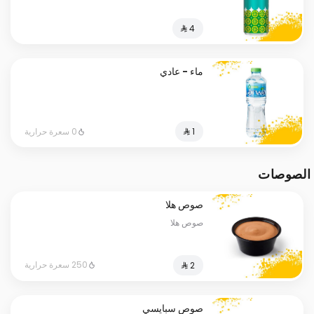
ماء - عادي
0 سعرة حرارية
الصوصات
صوص هلا
صوص هلا
250 سعرة حرارية
صوص سبايسي