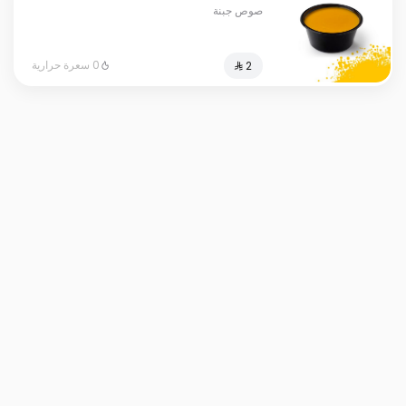
صوص جبنة
0 سعرة حرارية