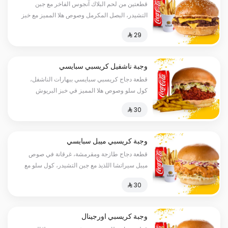
قطعتين من لحم البلاك آنجوس الفاخر مع جبن
التشيدر، البصل المكرمل وصوص هلا المميز مع خبز
البريوش، بطاطس ومشروب
وجبة ناشفيل كريسبي سبايسي
قطعة دجاج كريسبي سبايسي ببهارات الناشفل،
كول سلو وصوص هلا المميز في خبز البريوش
تقدم مع بطاطس مبهر ومشروب
وجبة كريسبي ميبل سبايسي
قطعة دجاج طازجة ومقرمشة، غرقانة في صوص
ميبل سيراتشا اللذيذ مع جبن التشيدر، كول سلو مع
خبز البريوش، بطاطس ومشروب
وجبة كريسبي اورجينال