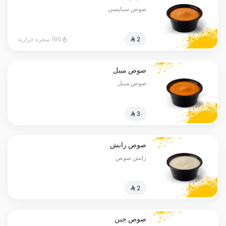
صوص سبايسي
190 سعرة حرارية
صوص ميبل
صوص ميبل
صوص رانش
رانش صوص
صوص جبن