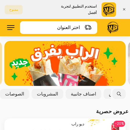
استخدم التطبيق لتجربة
مفتوح
أفضل
اختر العنوان
البطاطس
اصناف جانبية
المشروبات
الصوصات
عروض حصرية
ديو راب
20%-