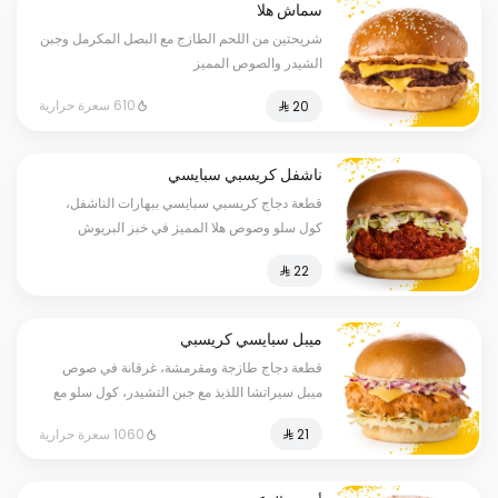
سماش هلا
شريحتين من اللحم الطازج مع البصل المكرمل وجبن
الشيدر والصوص المميز
610 سعرة حرارية
ناشفل كريسبي سبايسي
قطعة دجاج كريسبي سبايسي ببهارات الناشفل،
كول سلو وصوص هلا المميز في خبز البريوش
ميبل سبايسي كريسبي
قطعة دجاج طازجة ومقرمشة، غرقانة في صوص
ميبل سيراتشا اللذيذ مع جبن التشيدر، كول سلو مع
خبز البريوش.
1060 سعرة حرارية