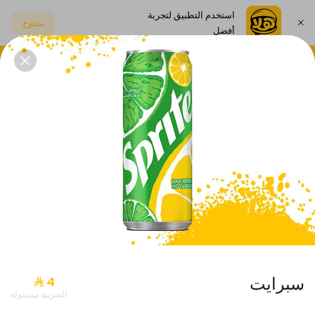
استخدم التطبيق لتجربة
مفتوح
أفضل
اختر العنوان
البطاطس
اصناف جانبية
المشروبات
الصوصات
عروض حصرية
سبرايت
الضريبة مشمولة
ديو راب
20%-