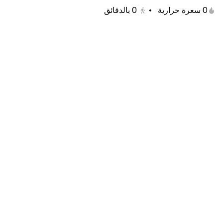
اثنان ساندوتش راب مع البطاطس والمشروب
0 سعرة حرارية
•
0
بالدقائق
تشكن فرايز
20%-
قطع الدجاج المقلية مع البطاطس وتشكيلة رهيبة من
الصوصات المميزة .
910 سعرة حرارية
جديدنا
ميلت راب
قطعة ستربس طازجة مع بطاطس، جبن، خس
وصوص مميز.