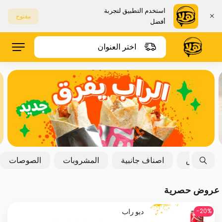
استخدم التطبيق لتجربة
مفتوح
أفضل
اختر العنوان
البطاطس
اصناف جانبية
المشروبات
الصوصات
عروض حصرية
ديو راب
20%-