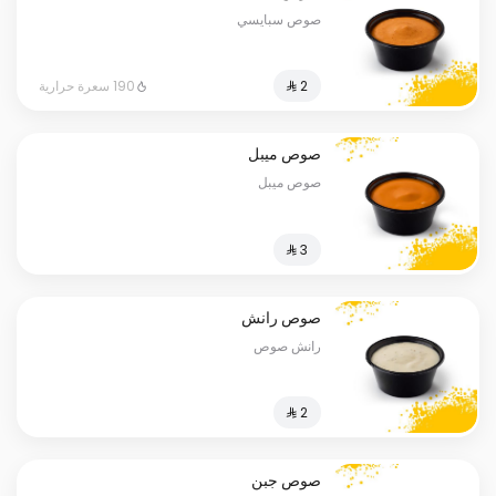
صوص سبايسي
190 سعرة حرارية
صوص ميبل
صوص ميبل
صوص رانش
رانش صوص
صوص جبن