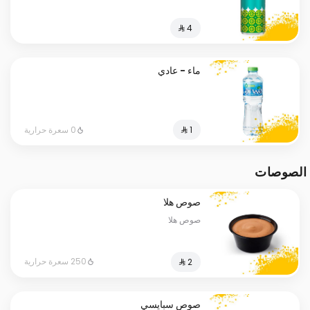
ماء - عادي
0 سعرة حرارية
الصوصات
صوص هلا
صوص هلا
250 سعرة حرارية
صوص سبايسي