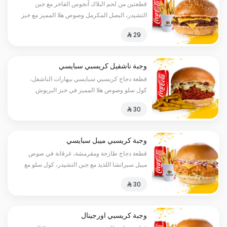
قطعتين من لحم البلاك آنجوس الفاخر مع جبن
التشيدر، البصل المكرمل وصوص هلا المميز مع خبز
البريوش، بطاطس ومشروب
وجبة ناشفيل كريسبي سبايسي
قطعة دجاج كريسبي سبايسي ببهارات الناشفل،
كول سلو وصوص هلا المميز في خبز البريوش
تقدم مع بطاطس مبهر ومشروب
وجبة كريسبي ميبل سبايسي
قطعة دجاج طازجة ومقرمشة، غرقانة في صوص
ميبل سيراتشا اللذيذ مع جبن التشيدر، كول سلو مع
خبز البريوش، بطاطس ومشروب
وجبة كريسبي اورجينال