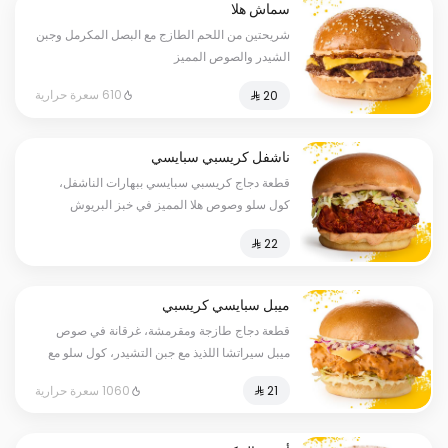
سماش هلا
شريحتين من اللحم الطازج مع البصل المكرمل وجبن
الشيدر والصوص المميز
610 سعرة حرارية
ناشفل كريسبي سبايسي
قطعة دجاج كريسبي سبايسي ببهارات الناشفل،
كول سلو وصوص هلا المميز في خبز البريوش
ميبل سبايسي كريسبي
قطعة دجاج طازجة ومقرمشة، غرقانة في صوص
ميبل سيراتشا اللذيذ مع جبن التشيدر، كول سلو مع
خبز البريوش.
1060 سعرة حرارية